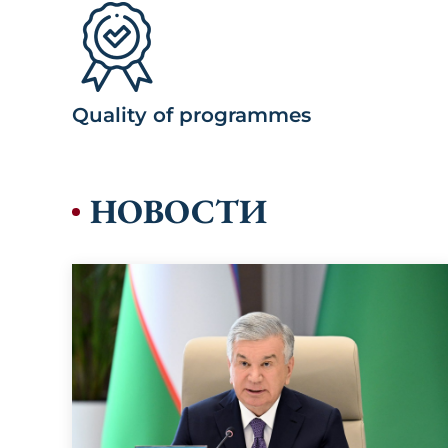
кандидат философских наук и докто
подписание соответствующих соглашен
Проведение организационной работ
ведущих зарубежных экспертов/с
Quality of programmes
проведения занятий (лекций, тренин
магистратуре.
НОВОСТИ