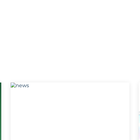
р наук), а также
ий.
ы по приглашению
пециалистов для
гов, семинаров) в