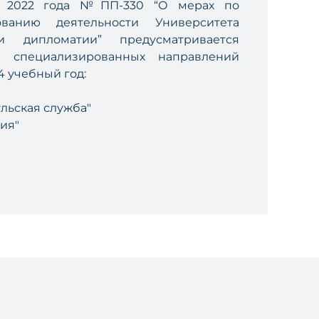
я 2022 года №ПП-330 “О мерах по
ванию деятельности Университета
 дипломатии” предусматривается
х специализированных направлений
4 учебный год:
льская служба"
ия"
одногодичная форма обучения в
ждение диплома государственного