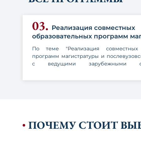
03.
Реализация совместных
образовательных программ ма
послевузовского образования
По теме "Реализация совместных 
программ магистратуры и послевузовс
с ведущими зарубежными обр
учреждениями предусматривается р
вопросов:
Вести переговоры с ведущими спец
образовательными учреждениями за
создании совместной магистратур
соответствующие соглашения.
Создание совместной системы п
образования с ведущими специ
ПОЧЕМУ СТОИТ ВЫ
учебными заведениями зарубежных ст
соответствующим специализирова
защите докторских и кандидатских д