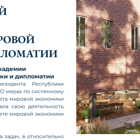
Й
РОВОЙ
ПЛОМАТИИ
академии
ки и дипломатии
езидента Республики
“О мерах по системному
ета мировой экономики
ала свою деятельность
ете мировой экономики
а задач, в относительно