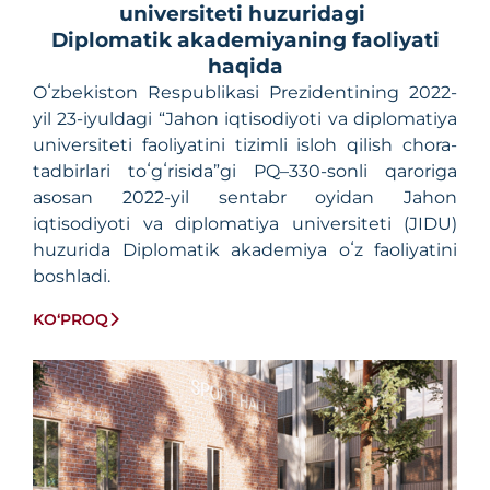
universiteti huzuridagi
Diplomatik akademiyaning faoliyati
haqida
Oʻzbekiston Respublikasi Prezidentining 2022-
yil 23-iyuldagi “Jahon iqtisodiyoti va diplomatiya
universiteti faoliyatini tizimli isloh qilish chora-
tadbirlari toʻgʻrisida”gi PQ–330-sonli qaroriga
asosan 2022-yil sentabr oyidan Jahon
iqtisodiyoti va diplomatiya universiteti (JIDU)
huzurida Diplomatik akademiya oʻz faoliyatini
boshladi.
KO‘PROQ
Davlat rahbari tomonidan belgilab berilgan
vazifalardan kelib chiqib, nisbatan qisqa vaqt
ichida Diplomatik akademiyaning tashkiliy-
meʼyoriy hujjatlari ishlab chiqildi va tasdiqlandi.
Jumladan, Dipakademiya shtat jadvali, oʻquv
rejalari va oʻquv dasturlari, tinglovchilar
tayyorgarligini baholash tizimi qabul qilindi, Ilmiy