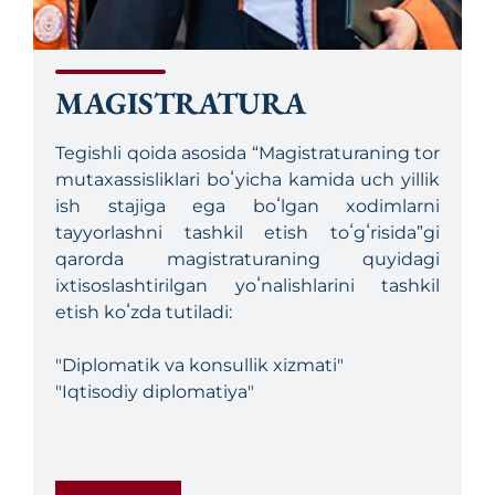
MAGISTRATURA
Tegishli qoida asosida “Magistraturaning tor
mutaxassisliklari boʻyicha kamida uch yillik
ish stajiga ega boʻlgan xodimlarni
tayyorlashni tashkil etish toʻgʻrisida”gi
qarorda magistraturaning quyidagi
ixtisoslashtirilgan yoʻnalishlarini tashkil
etish koʻzda tutiladi:
"Diplomatik va konsullik xizmati"
"Iqtisodiy diplomatiya"
Unda magistraturada bir yillik o‘qish shakli