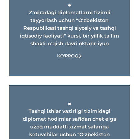
boʻyicha Dipakademiyaning “Oʻzbekiston
Respublikasining tashqi siyosiy va tashqi
Zaxiradagi diplomatlarni tizimli
iqtisodiy faoliyati” mavzusidagi birinchi oʻquv
tayyorlash uchun "O‘zbekiston
kursiga Tashqi ishlar vazirligi, Investitsiyalar va
Respublikаsi tаshqi siyosiy vа tаshqi
tashqi savdo vazirligi, Mudofaa vazirligi va
iqtisodiy fаoliyati" kursi, bir yillik ta'lim
Oʻzbekiston Respublikasi Oliy Majlisi
shakli: o'qish davri oktabr-iyun
Qonunchilik palatasi vakillaridan iborat 26 nafar
tinglovchi qabul qilindi.
KO‘PROQ
2022-yil 19-noyabrdan 17-dekabrga qadar
Oʻzbekiston Respublikasi Prezidenti
Administratsiyasi xodimlari uchun “Diplomatik
protokol va xalqaro muzokaralar” mavzusida
maxsus oʻquv kursi tashkil etildi.
Tashqi ishlar vazirligi tizimidagi
Dipakademiya oʻquv jarayoniga xalqaro
diplomat hodimlar safidan chet elga
munosabatlar sohasida chuqur nazariy bilim va
uzoq muddatli xizmat safariga
katta amaliy tajribaga ega milliy va xorijiy
ketuvchilar uchun "Oʻzbekiston
mutaxassislar jalb etildi.