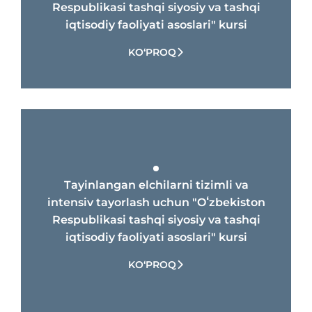
Respublikasi tashqi siyosiy va tashqi
iqtisodiy faoliyati asoslari" kursi
2022-yil 27-dekabr kuni yuqorida koʻrsatilgan
kursni muvaffaqiyatli tamomlagan
KO‘PROQ
tinglovchilarga Diplomatik akademiya
sertifikatlari topshirildi.
Tayinlangan elchilarni tizimli va
intensiv tayorlash uchun "Oʻzbekiston
Respublikasi tashqi siyosiy va tashqi
iqtisodiy faoliyati asoslari" kursi
KO‘PROQ